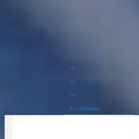
7
8
9
10
11
12
13
14
Все страницы