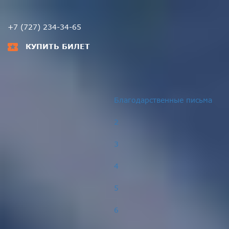
+7 (727) 234-34-65
КУПИТЬ БИЛЕТ
Благодарственные письма
2
3
4
5
6